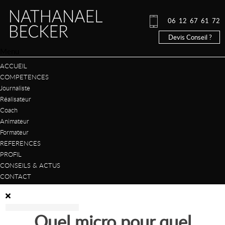
06 12 67 61 72
Devis Conseil ?
Menu
ACCUEIL
COMPETENCES
Journaliste
Réalisateur
Coach
Animateur
Formateur
REFERENCES
PROFIL
CONSEILS & ACTUS
CONTACT
Quel micro pour quel