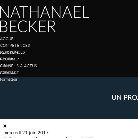
Menu
ACCUEIL
COMPETENCES
Journaliste
REFERENCES
Réalisateur
PROFIL
Coach
CONSEILS & ACTUS
Animateur
CONTACT
Formateur
UN PRO
mercredi 21 juin 2017